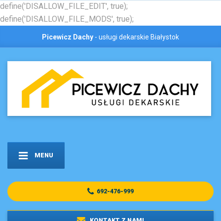
define('DISALLOW_FILE_EDIT', true);
define('DISALLOW_FILE_MODS', true);
Picewicz Dachy
- usługi dekarskie Białystok
MENU
692-476-999
KONTAKT Z NAMI