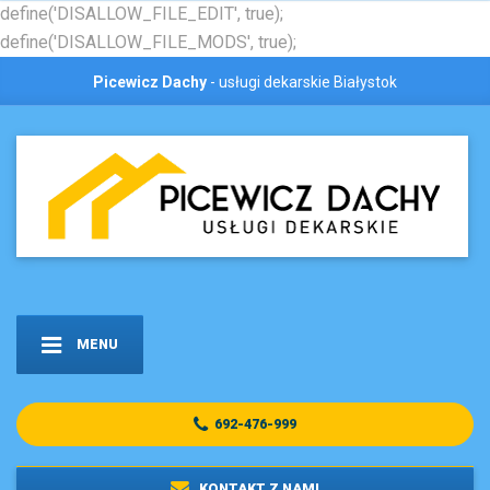
define('DISALLOW_FILE_EDIT', true);
define('DISALLOW_FILE_MODS', true);
Picewicz Dachy
- usługi dekarskie Białystok
MENU
692-476-999
KONTAKT Z NAMI