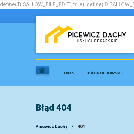
define('DISALLOW_FILE_EDIT', true); define('DISALLOW_F
O NAS
USŁUGI DEKARSKIE
Błąd 404
Picewicz Dachy
404