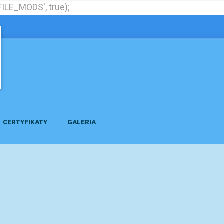
ILE_MODS', true);
CERTYFIKATY
GALERIA