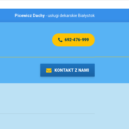
Picewicz Dachy
- usługi dekarskie Białystok
692-476-999
KONTAKT Z NAMI