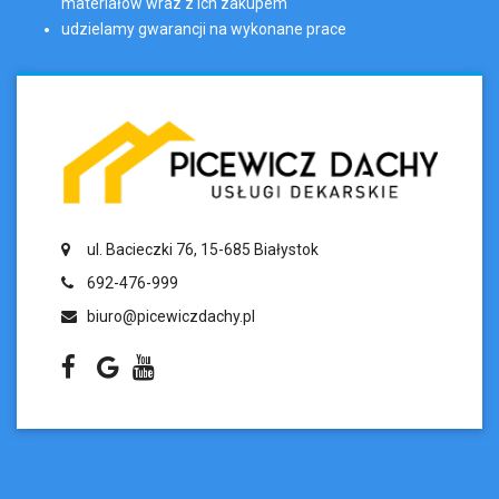
materiałów wraz z ich zakupem
udzielamy gwarancji na wykonane prace
ul. Bacieczki 76, 15-685 Białystok
692-476-999
biuro@picewiczdachy.pl