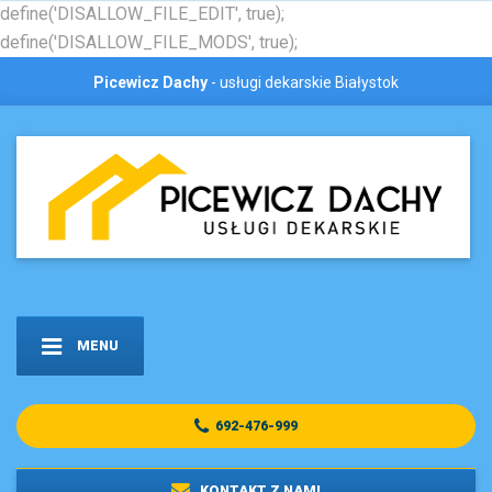
define('DISALLOW_FILE_EDIT', true);
define('DISALLOW_FILE_MODS', true);
Picewicz Dachy
- usługi dekarskie Białystok
MENU
692-476-999
KONTAKT Z NAMI