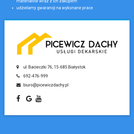
materiałów wraz z ich zakupem
udzielamy gwarancji na wykonane prace
ul. Bacieczki 76, 15-685 Białystok
692-476-999
biuro@picewiczdachy.pl