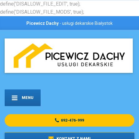
define('DISALLOW_FILE_EDIT', true);
define('DISALLOW_FILE_MODS', true);
Picewicz Dachy
- usługi dekarskie Białystok
MENU
692-476-999
KONTAKT Z NAMI