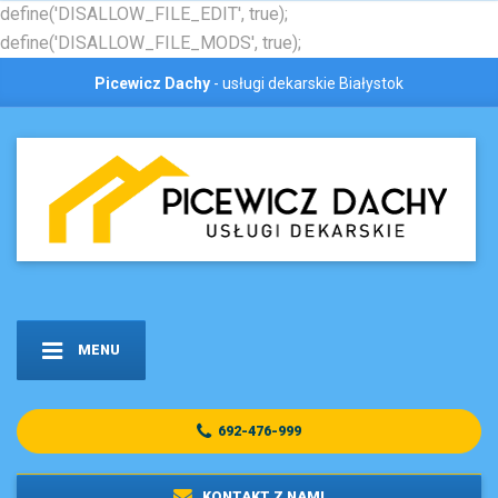
define('DISALLOW_FILE_EDIT', true);
define('DISALLOW_FILE_MODS', true);
Picewicz Dachy
- usługi dekarskie Białystok
MENU
692-476-999
KONTAKT Z NAMI