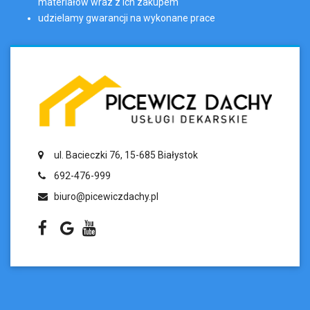
materiałów wraz z ich zakupem
udzielamy gwarancji na wykonane prace
ul. Bacieczki 76, 15-685 Białystok
692-476-999
biuro@picewiczdachy.pl