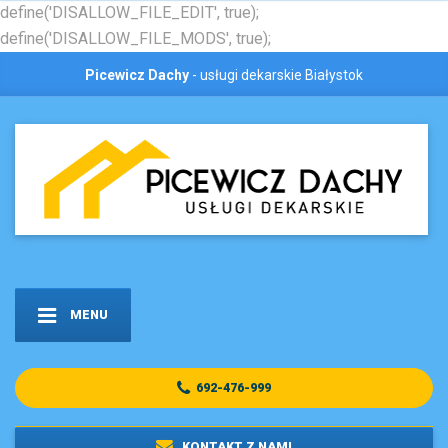
define('DISALLOW_FILE_EDIT', true);
define('DISALLOW_FILE_MODS', true);
Picewicz Dachy
- usługi dekarskie Białystok
MENU
692-476-999
KONTAKT Z NAMI