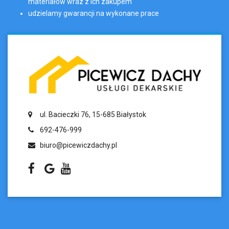
materiałów wraz z ich zakupem
udzielamy gwarancji na wykonane prace
ul. Bacieczki 76, 15-685 Białystok
692-476-999
biuro@picewiczdachy.pl