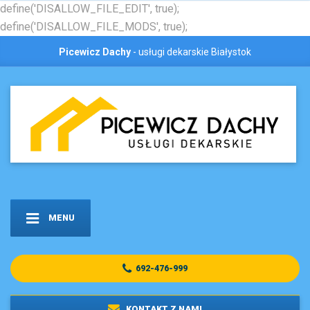
define('DISALLOW_FILE_EDIT', true);
define('DISALLOW_FILE_MODS', true);
Picewicz Dachy
- usługi dekarskie Białystok
MENU
692-476-999
KONTAKT Z NAMI