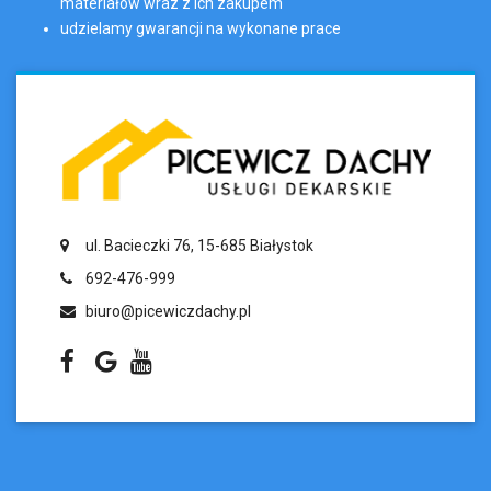
materiałów wraz z ich zakupem
udzielamy gwarancji na wykonane prace
ul. Bacieczki 76, 15-685 Białystok
692-476-999
biuro@picewiczdachy.pl