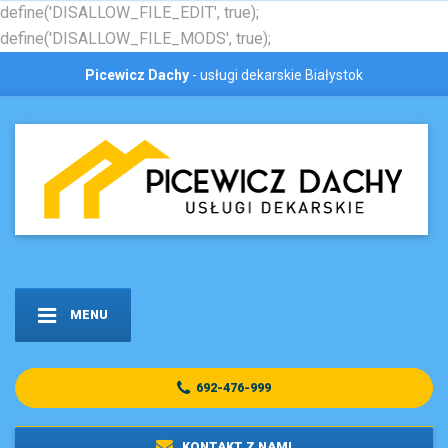
define('DISALLOW_FILE_EDIT', true);
define('DISALLOW_FILE_MODS', true);
Picewicz Dachy
- usługi dekarskie Białystok
MENU
692-476-999
KONTAKT Z NAMI