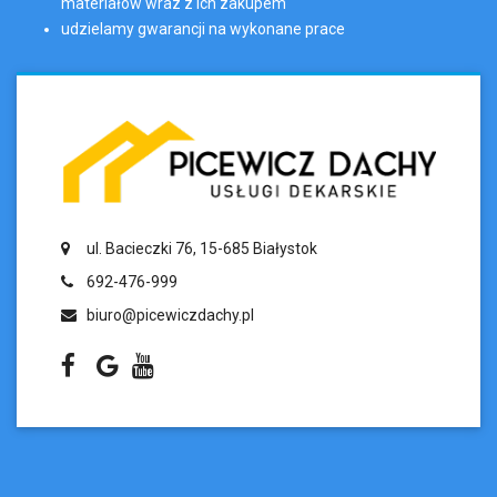
materiałów wraz z ich zakupem
udzielamy gwarancji na wykonane prace
ul. Bacieczki 76, 15-685 Białystok
692-476-999
biuro@picewiczdachy.pl