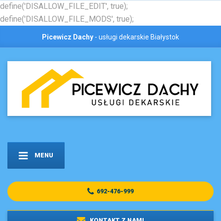
define('DISALLOW_FILE_EDIT', true);
define('DISALLOW_FILE_MODS', true);
Picewicz Dachy
- usługi dekarskie Białystok
MENU
692-476-999
KONTAKT Z NAMI