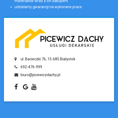
materiałów wraz z ich zakupem
udzielamy gwarancji na wykonane prace
ul. Bacieczki 76, 15-685 Białystok
692-476-999
biuro@picewiczdachy.pl