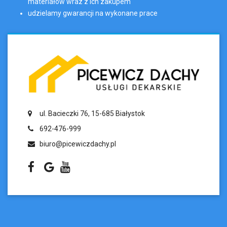
materiałów wraz z ich zakupem
udzielamy gwarancji na wykonane prace
ul. Bacieczki 76, 15-685 Białystok
692-476-999
biuro@picewiczdachy.pl