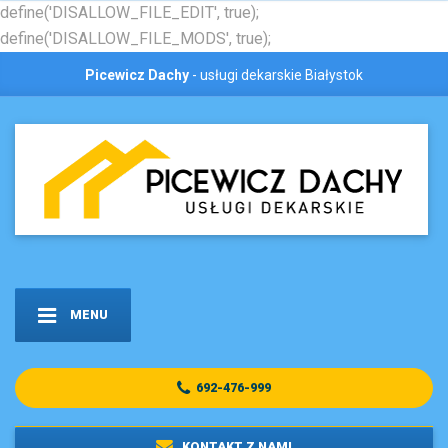
define('DISALLOW_FILE_EDIT', true);
define('DISALLOW_FILE_MODS', true);
Picewicz Dachy
- usługi dekarskie Białystok
MENU
692-476-999
KONTAKT Z NAMI